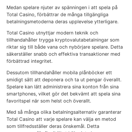
Medan spelare njuter av spänningen i att spela på
Total Casino, förbättrar de många tillgängliga
betalningsmetoderna deras upplevelse ytterligare.
Total Casino utnyttjar modern teknik och
tillhandahåller trygga kryptovalutabetalningar som
riktar sig till både vana och nybörjare spelare. Detta
säkerställer snabb och effektiva transaktioner med
förbättrad integritet.
Dessutom tillhandahåller mobila plånböcker ett
smidigt sätt att deponera och ta ut pengar överallt.
Spelare kan lätt administrera sina konton från sina
smartphones, vilket gör det bekvämt att spela sina
favoritspel när som helst och överallt.
Med så många olika betalningsalternativ garanterar
Total Casino att varje spelare kan välja en metod
som tillfredsställer deras önskemål. Detta