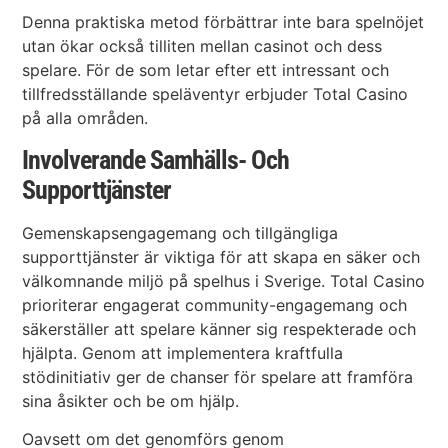
Denna praktiska metod förbättrar inte bara spelnöjet
utan ökar också tilliten mellan casinot och dess
spelare. För de som letar efter ett intressant och
tillfredsställande speläventyr erbjuder Total Casino
på alla områden.
Involverande Samhälls- Och
Supporttjänster
Gemenskapsengagemang och tillgängliga
supporttjänster är viktiga för att skapa en säker och
välkomnande miljö på spelhus i Sverige. Total Casino
prioriterar engagerat community-engagemang och
säkerställer att spelare känner sig respekterade och
hjälpta. Genom att implementera kraftfulla
stödinitiativ ger de chanser för spelare att framföra
sina åsikter och be om hjälp.
Oavsett om det genomförs genom