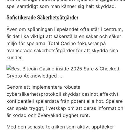
spel samtidigt som man känner sig helt skyddad.
Sofistikerade Säkerhetsåtgärder
Även om spänningen i spelandet ofta står i centrum,
är det lika viktigt att säkerställa en säker och säker
miljö för spelarna. Total Casino fokuserar på
avancerade säkerhetsåtgärder för att skydda sina
kunder.
Genom att implementera robusta
cybersäkerhetsprotokoll skyddar casinot effektivt
konfidentiell spelardata från potentiella hot. Spelare
kan spela tryggt, i vetskap om att deras information
är kodad och övervakad dygnet runt.
Med den senaste tekniken som aktivt upptäcker