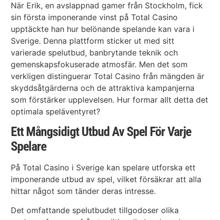
När Erik, en avslappnad gamer från Stockholm, fick
sin första imponerande vinst på Total Casino
upptäckte han hur belönande spelande kan vara i
Sverige. Denna plattform sticker ut med sitt
varierade spelutbud, banbrytande teknik och
gemenskapsfokuserade atmosfär. Men det som
verkligen distinguerar Total Casino från mängden är
skyddsåtgärderna och de attraktiva kampanjerna
som förstärker upplevelsen. Hur formar allt detta det
optimala speläventyret?
Ett Mångsidigt Utbud Av Spel För Varje
Spelare
På Total Casino i Sverige kan spelare utforska ett
imponerande utbud av spel, vilket försäkrar att alla
hittar något som tänder deras intresse.
Det omfattande spelutbudet tillgodoser olika