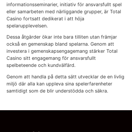
informationsseminarier, initiativ för ansvarsfullt spel
eller samarbeten med närliggande grupper, är Total
Casino fortsatt dedikerat i att höja
spelarupplevelsen.
Dessa åtgärder ökar inte bara tilliten utan främjar
också en gemenskap bland spelarna. Genom att
investera i gemenskapsengagemang stärker Total
Casino sitt engagemang för ansvarsfullt
spelbeteende och kundvälfärd.
Genom att handla på detta sätt utvecklar de en livlig
miljö där alla kan uppleva sina spelerfarenheter
samtidigt som de blir understödda och säkra.