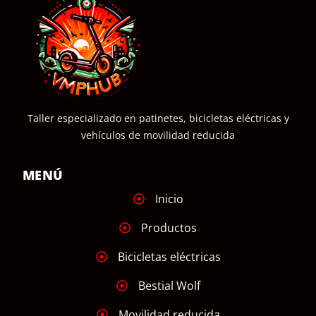
Taller especializado en patinetes, bicicletas eléctricas y
vehículos de movilidad reducida
MENÚ
Inicio
Productos
Bicicletas eléctricas
Bestial Wolf
Movilidad reducida