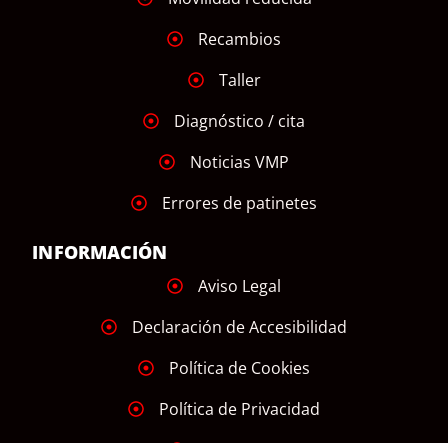
Recambios
Taller
Diagnóstico / cita
Noticias VMP
Errores de patinetes
INFORMACIÓN
Aviso Legal
Declaración de Accesibilidad
Política de Cookies
Política de Privacidad