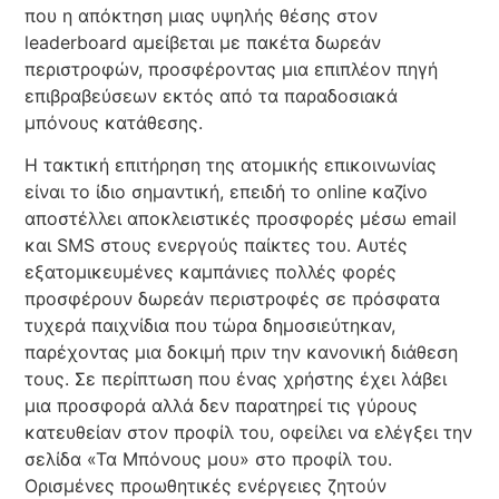
που η απόκτηση μιας υψηλής θέσης στον
leaderboard αμείβεται με πακέτα δωρεάν
περιστροφών, προσφέροντας μια επιπλέον πηγή
επιβραβεύσεων εκτός από τα παραδοσιακά
μπόνους κατάθεσης.
Η τακτική επιτήρηση της ατομικής επικοινωνίας
είναι το ίδιο σημαντική, επειδή το online καζίνο
αποστέλλει αποκλειστικές προσφορές μέσω email
και SMS στους ενεργούς παίκτες του. Αυτές
εξατομικευμένες καμπάνιες πολλές φορές
προσφέρουν δωρεάν περιστροφές σε πρόσφατα
τυχερά παιχνίδια που τώρα δημοσιεύτηκαν,
παρέχοντας μια δοκιμή πριν την κανονική διάθεση
τους. Σε περίπτωση που ένας χρήστης έχει λάβει
μια προσφορά αλλά δεν παρατηρεί τις γύρους
κατευθείαν στον προφίλ του, οφείλει να ελέγξει την
σελίδα «Τα Μπόνους μου» στο προφίλ του.
Ορισμένες προωθητικές ενέργειες ζητούν