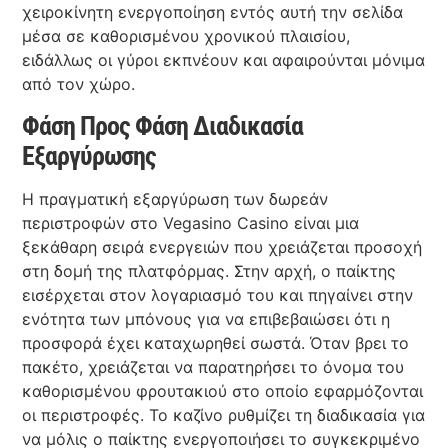
χειροκίνητη ενεργοποίηση εντός αυτή την σελίδα
μέσα σε καθορισμένου χρονικού πλαισίου,
ειδάλλως οι γύροι εκπνέουν και αφαιρούνται μόνιμα
από τον χώρο.
Φάση Προς Φάση Διαδικασία
Εξαργύρωσης
Η πραγματική εξαργύρωση των δωρεάν
περιστροφών στο Vegasino Casino είναι μια
ξεκάθαρη σειρά ενεργειών που χρειάζεται προσοχή
στη δομή της πλατφόρμας. Στην αρχή, ο παίκτης
εισέρχεται στον λογαριασμό του και πηγαίνει στην
ενότητα των μπόνους για να επιβεβαιώσει ότι η
προσφορά έχει καταχωρηθεί σωστά. Όταν βρει το
πακέτο, χρειάζεται να παρατηρήσει το όνομα του
καθορισμένου φρουτακιού στο οποίο εφαρμόζονται
οι περιστροφές. Το καζίνο ρυθμίζει τη διαδικασία για
να μόλις ο παίκτης ενεργοποιήσει το συγκεκριμένο