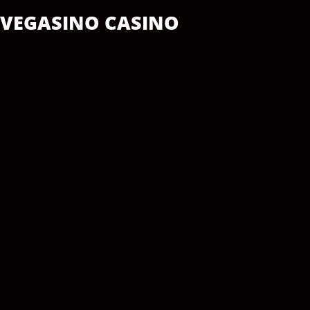
VEGASINO CASINO