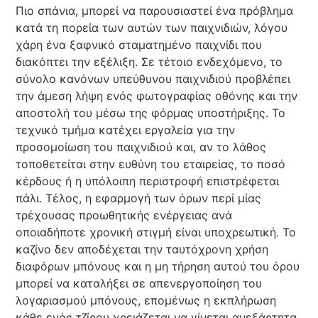
Πιο σπάνια, μπορεί να παρουσιαστεί ένα πρόβλημα
κατά τη πορεία των αυτών των παιχνιδιών, λόγου
χάρη ένα ξαφνικό σταματημένο παιχνίδι που
διακόπτει την εξέλιξη. Σε τέτοιο ενδεχόμενο, το
σύνολο κανόνων υπεύθυνου παιχνιδιού προβλέπει
την άμεση λήψη ενός φωτογραφίας οθόνης και την
αποστολή του μέσω της φόρμας υποστήριξης. Το
τεχνικό τμήμα κατέχει εργαλεία για την
προσομοίωση του παιχνιδιού και, αν το λάθος
τοποθετείται στην ευθύνη του εταιρείας, το ποσό
κέρδους ή η υπόλοιπη περιστροφή επιστρέφεται
πάλι. Τέλος, η εφαρμογή των όρων περί μίας
τρέχουσας προωθητικής ενέργειας ανά
οποιαδήποτε χρονική στιγμή είναι υποχρεωτική. Το
καζίνο δεν αποδέχεται την ταυτόχρονη χρήση
διαφόρων μπόνους και η μη τήρηση αυτού του όρου
μπορεί να καταλήξει σε απενεργοποίηση του
λογαριασμού μπόνους, επομένως η εκπλήρωση
κάθε ενός τζίρου χρειάζεται να γίνεται ανεξάρτητα.