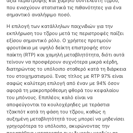
αξία περιστροφής και χαμηλό συντελεστή τζίρου,
που ενισχύουν στατιστικά τις πιθανότητες για ένα
σημαντικό αναλήψιμο ποσό.
Η επιλογή των κατάλληλων παιχνιδιών για την
εκπλήρωση του τζίρου μετά τις περιστροφές παίζει
εξίσου σημαντικό ρόλο. Ο χρήστες προτιμούν
φρουτάκια με υψηλό δείκτη επιστροφής στον
παίκτη (RTP) και χαμηλή μεταβλητότητα, διότι αυτά
τείνουν να προσφέρουν συχνότερα μικρά κέρδη,
διατηρώντας το υπόλοιπο σταθερό κατά τη διάρκεια
του στοιχηματισμού. Ένας τίτλος με RTP 97% είναι
σαφώς καλύτερη επιλογή από έναν με 94% όσον
αφορά τη μακροπρόθεσμη φθορά του κεφαλαίου
του μπόνους. Επιπλέον, καλό είναι να
αποφεύγονται τα κουλοχέρηδες με τεράστια
τζακπότ κατά τη φάση του τζίρου, καθώς η
αυξημένη μεταβλητότητά τους μπορεί να μηδενίσει
γρηγορότερα το υπόλοιπο, ακυρώνοντας την
προσπάθεια μετατροπής των δωρεάν κερδών σε