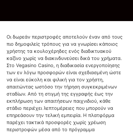
Οι δωρεάν περιστροφές αποτελούν έναν από τους
πιο δημοφιλείς τρόπους για να γνωρίσει κάποιος
χρήστης τα κουλοχέρηδες ενός διαδικτυακού
καζίνο χωρίς να διακινδυνεύσει δικά του χρήματα.
Στο Vegasino Casino, η διαδικασία ενεργοποίησης
των εν λόγω προσφορών είναι σχεδιασμένη ώστε
να είναι εύκολη και φιλική για τον χρήστη,
απαιτώντας ωστόσο την τήρηση συγκεκριμένων
σταδίων. Από τη στιγμή της εγγραφής έως την
εκπλήρωση των απαιτήσεων παιχνιδιού, κάθε
στάδιο περιέχει λεπτομέρειες που μπορούν να
επηρεάσουν την τελική εμπειρία. Η πλατφόρμα
παρέχει τακτικά προσφορές χωρίς χρέωση
περιστροφών μέσα από το πρόγραμμα