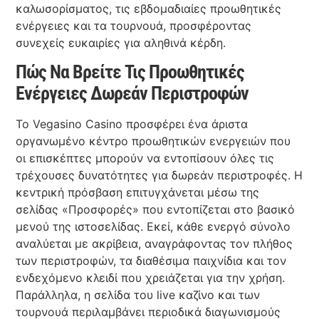
καλωσορίσματος, τις εβδομαδιαίες προωθητικές
ενέργειες και τα τουρνουά, προσφέροντας
συνεχείς ευκαιρίες για αληθινά κέρδη.
Πώς Να Βρείτε Τις Προωθητικές
Ενέργειες Δωρεάν Περιστροφών
Το Vegasino Casino προσφέρει ένα άριστα
οργανωμένο κέντρο προωθητικών ενεργειών που
οι επισκέπτες μπορούν να εντοπίσουν όλες τις
τρέχουσες δυνατότητες για δωρεάν περιστροφές. Η
κεντρική πρόσβαση επιτυγχάνεται μέσω της
σελίδας «Προσφορές» που εντοπίζεται στο βασικό
μενού της ιστοσελίδας. Εκεί, κάθε ενεργό σύνολο
αναλύεται με ακρίβεια, αναγράφοντας τον πλήθος
των περιστροφών, τα διαθέσιμα παιχνίδια και τον
ενδεχόμενο κλειδί που χρειάζεται για την χρήση.
Παράλληλα, η σελίδα του live καζίνο και των
τουρνουά περιλαμβάνει περιοδικά διαγωνισμούς