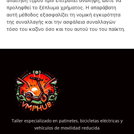
απαίτηση τζίρου πριν επιτραπεί ανάληψη, ώστε να
προληφθεί το ξέπλυμα χρήματος. Η απαράβατη
αυτή μέθοδος εξασφαλίζει τη νομική εγκυρότητα
της συναλλαγής και την ασφάλεια συναλλαγών
τόσο του καζίνο όσο και του αυτού του του παίκτη.
Taller especializado en patinetes, bicicletas eléctricas y
vehículos de movilidad reducida