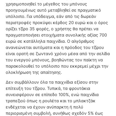
χρησιμοποιηθεί το μέγεθος του μπόνους
προηγουμένως αυτό μεταβληθεί σε πραγματικό
υπόλοιπο. Για υπόδειγμα, εάν από τις δωρεάν
περιστροφές προκύψει κέρδος 20 ευρώ και ο όρος
ορίζει τζίρο 35 φορές, ο χρήστης θα πρέπει να
πραγματοποιήσει στοιχήματα συνολικής αξίας 700
ευρώ σε κατάλληλα παιχνίδια. Ο αλγόριθμος
ανανεώνεται αυτόματα και η πρόοδος του τζίρου
είναι ορατή σε ζωντανό χρόνο μέσα από την σελίδα
του ενεργού μπόνους, βοηθώντας τον παίκτη να
παρακολουθεί το υπόλοιπο που εκκρεμεί μέχρι την
ολοκλήρωση της απαίτησης.
Δεν συμβάλλουν όλα τα παιχνίδια εξίσου στην
επίτευξη του τζίρου. Τυπικά, τα φρουτάκια
συνεισφέρουν σε επίπεδο 100%, ενώ παιχνίδια
τραπεζιού όπως η ρουλέτα και το μπλακτζάκ
ενδέχεται να έχουν ανύπαρκτη ή πολύ
περιορισμένη συμβολή, συνήθως σχεδόν 5% έως