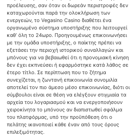
προέλευσης, σαν όταν οι δωρεάν περιστροφές δεν
καταχωρούνται παρά την ολοκλήρωση των
ενεργειών, το Vegasino Casino διαθέτει ένα
οργανωμένο σύστημα υποστήριξης που λειτουργεί
καθ’ όλη το 24ωρο. Προηγουμένως επικοινωνήσει
με την ομάδα υποστήριξης, ο παίκτης πρέπει να
εξετάσει την περιοχή ιστορικού συναλλαγών και
μπόνους για να βεβαιωθεί ότι η προνομιακή κίνηση
δεν έχει εκπνεύσει ή εφαρμόστηκε κατά λάθος σε
έτερο τίτλο. Σε περίπτωση που το ζήτημα
συνεχίζεται, η ζωντανή επικοινωνία συνομιλία
αποτελεί τον πιο άμεσο μέσο επικοινωνίας, διότι οι
σύμβουλοι είναι σε θέση να ελέγξουν στιγμιαία τα
αρχεία του λογαριασμού και να ενεργοποιήσουν
χειροκίνητα το μπόνους αν διαπιστωθεί σφάλμα
του πλατφόρμας, υπό την προϋπόθεση ότι ο
πελάτης ικανοποιεί κάθε έναν από τους όρους
επιλεξιμότητας.