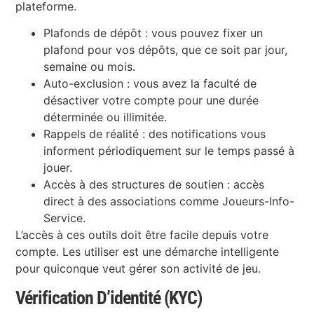
plateforme.
Plafonds de dépôt : vous pouvez fixer un
plafond pour vos dépôts, que ce soit par jour,
semaine ou mois.
Auto-exclusion : vous avez la faculté de
désactiver votre compte pour une durée
déterminée ou illimitée.
Rappels de réalité : des notifications vous
informent périodiquement sur le temps passé à
jouer.
Accès à des structures de soutien : accès
direct à des associations comme Joueurs-Info-
Service.
L’accès à ces outils doit être facile depuis votre
compte. Les utiliser est une démarche intelligente
pour quiconque veut gérer son activité de jeu.
Vérification D’identité (KYC)