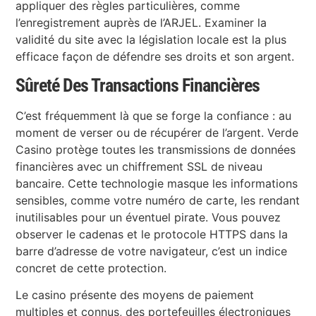
appliquer des règles particulières, comme
l’enregistrement auprès de l’ARJEL. Examiner la
validité du site avec la législation locale est la plus
efficace façon de défendre ses droits et son argent.
Sûreté Des Transactions Financières
C’est fréquemment là que se forge la confiance : au
moment de verser ou de récupérer de l’argent. Verde
Casino protège toutes les transmissions de données
financières avec un chiffrement SSL de niveau
bancaire. Cette technologie masque les informations
sensibles, comme votre numéro de carte, les rendant
inutilisables pour un éventuel pirate. Vous pouvez
observer le cadenas et le protocole HTTPS dans la
barre d’adresse de votre navigateur, c’est un indice
concret de cette protection.
Le casino présente des moyens de paiement
multiples et connus, des portefeuilles électroniques