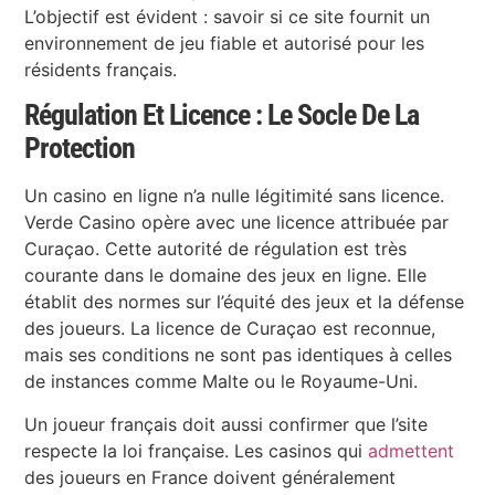
L’objectif est évident : savoir si ce site fournit un
environnement de jeu fiable et autorisé pour les
résidents français.
Régulation Et Licence : Le Socle De La
Protection
Un casino en ligne n’a nulle légitimité sans licence.
Verde Casino opère avec une licence attribuée par
Curaçao. Cette autorité de régulation est très
courante dans le domaine des jeux en ligne. Elle
établit des normes sur l’équité des jeux et la défense
des joueurs. La licence de Curaçao est reconnue,
mais ses conditions ne sont pas identiques à celles
de instances comme Malte ou le Royaume-Uni.
Un joueur français doit aussi confirmer que l’site
respecte la loi française. Les casinos qui
admettent
des joueurs en France doivent généralement