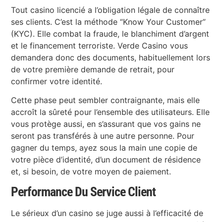
Tout casino licencié a l’obligation légale de connaître
ses clients. C’est la méthode “Know Your Customer”
(KYC). Elle combat la fraude, le blanchiment d’argent
et le financement terroriste. Verde Casino vous
demandera donc des documents, habituellement lors
de votre première demande de retrait, pour
confirmer votre identité.
Cette phase peut sembler contraignante, mais elle
accroît la sûreté pour l’ensemble des utilisateurs. Elle
vous protège aussi, en s’assurant que vos gains ne
seront pas transférés à une autre personne. Pour
gagner du temps, ayez sous la main une copie de
votre pièce d’identité, d’un document de résidence
et, si besoin, de votre moyen de paiement.
Performance Du Service Client
Le sérieux d’un casino se juge aussi à l’efficacité de