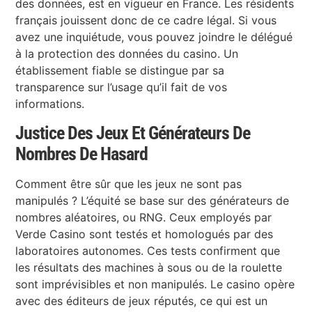
des données, est en vigueur en France. Les résidents
français jouissent donc de ce cadre légal. Si vous
avez une inquiétude, vous pouvez joindre le délégué
à la protection des données du casino. Un
établissement fiable se distingue par sa
transparence sur l’usage qu’il fait de vos
informations.
Justice Des Jeux Et Générateurs De
Nombres De Hasard
Comment être sûr que les jeux ne sont pas
manipulés ? L’équité se base sur des générateurs de
nombres aléatoires, ou RNG. Ceux employés par
Verde Casino sont testés et homologués par des
laboratoires autonomes. Ces tests confirment que
les résultats des machines à sous ou de la roulette
sont imprévisibles et non manipulés. Le casino opère
avec des éditeurs de jeux réputés, ce qui est un