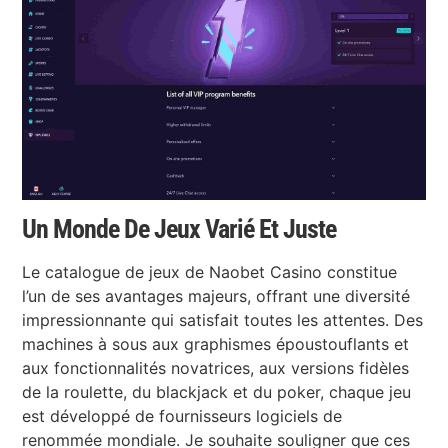
Un Monde De Jeux Varié Et Juste
Le catalogue de jeux de Naobet Casino constitue
l’un de ses avantages majeurs, offrant une diversité
impressionnante qui satisfait toutes les attentes. Des
machines à sous aux graphismes époustouflants et
aux fonctionnalités novatrices, aux versions fidèles
de la roulette, du blackjack et du poker, chaque jeu
est développé de fournisseurs logiciels de
renommée mondiale. Je souhaite souligner que ces