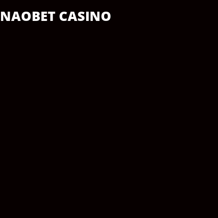
NAOBET CASINO