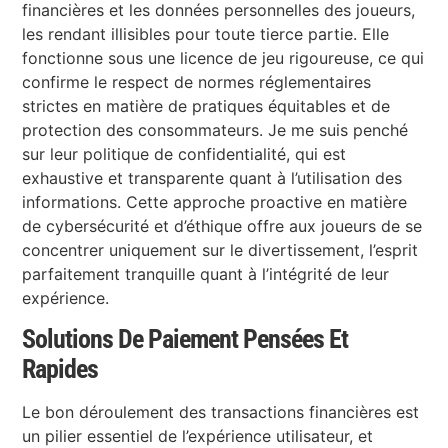
financières et les données personnelles des joueurs,
les rendant illisibles pour toute tierce partie. Elle
fonctionne sous une licence de jeu rigoureuse, ce qui
confirme le respect de normes réglementaires
strictes en matière de pratiques équitables et de
protection des consommateurs. Je me suis penché
sur leur politique de confidentialité, qui est
exhaustive et transparente quant à l’utilisation des
informations. Cette approche proactive en matière
de cybersécurité et d’éthique offre aux joueurs de se
concentrer uniquement sur le divertissement, l’esprit
parfaitement tranquille quant à l’intégrité de leur
expérience.
Solutions De Paiement Pensées Et
Rapides
Le bon déroulement des transactions financières est
un pilier essentiel de l’expérience utilisateur, et