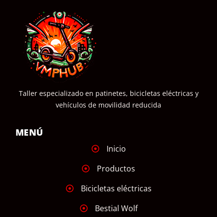
Taller especializado en patinetes, bicicletas eléctricas y
vehículos de movilidad reducida
MENÚ
Inicio
Productos
Bicicletas eléctricas
Bestial Wolf