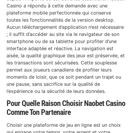
Casino a répondu à cette demande avec une
plateforme mobile perfectionnée qui conserve
toutes les fonctionnalités de la version desktop.
Aucun téléchargement d’application n’est nécessaire
; il suffit d’accéder au site via le navigateur de son
smartphone ou de sa tablette pour profiter d’une
interface adaptée et réactive. La navigation est
aisée, la qualité graphique des jeux est préservée, et
les transactions sont sécurisées. Cette souplesse
permet aux joueurs canadiens de profiter leurs
moments de loisir, que ce soit pendant un trajet ou
une pause, sans sacrifice sur la qualité de
l’expérience ou la sécurité de leurs données.
Pour Quelle Raison Choisir Naobet Casino
Comme Ton Partenaire
Choisir une plateforme de jeu en ligne est un choix
qui engage votre temps, votre argent et votre