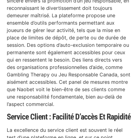
sincère envers la promotion d’un jeu responsable, en
reconnaissant le divertissement doit toujours
demeurer maîtrisé. La plateforme propose une
ensemble d’outils performants permettant aux
joueurs de gérer leur activité, tels que la mise en
place de limites de dépôt, de perte ou de durée de
session. Des options d’auto-exclusion temporaire ou
permanente sont également accessibles pour ceux
qui en ressentent le besoin. Des liens directs vers
des organisations professionnelles d’aide, comme
Gambling Therapy ou Jeu Responsable Canada, sont
aisément accessibles. Cet panel de mesures montre
que Naobet voit le bien-être de ses clients comme
une responsabilité fondamentale, bien au-delà de
l’aspect commercial.
Service Client : Facilité D’accès Et Rapidité
La excellence du service client est souvent le réel
test d’une plateforme en ligne, et sur ce point,