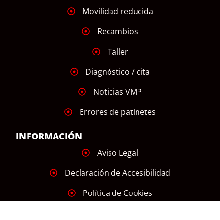
Movilidad reducida
Recambios
Taller
Diagnóstico / cita
Noticias VMP
Errores de patinetes
INFORMACIÓN
Aviso Legal
Declaración de Accesibilidad
Política de Cookies
Política de Privacidad