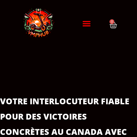
0
DIAGNÓSTICO / CITA
ERRORES DE PATINETES
VOTRE INTERLOCUTEUR FIABLE
POUR DES VICTOIRES
CONCRÈTES AU CANADA AVEC