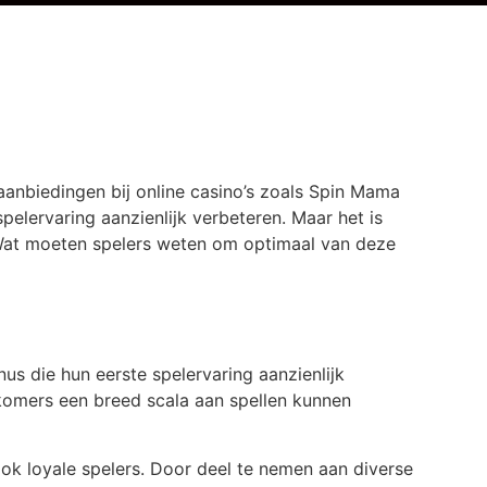
anbiedingen bij online casino’s zoals Spin Mama
elervaring aanzienlijk verbeteren. Maar het is
. Wat moeten spelers weten om optimaal van deze
s die hun eerste spelervaring aanzienlijk
komers een breed scala aan spellen kunnen
ok loyale spelers. Door deel te nemen aan diverse