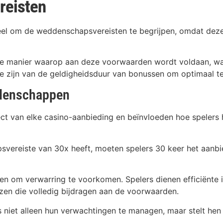
reisten
eel om de weddenschapsvereisten te begrijpen, omdat deze
 de manier waarop aan deze voorwaarden wordt voldaan, waa
e zijn van de geldigheidsduur van bonussen om optimaal t
ddenschappen
t van elke casino-aanbieding en beïnvloeden hoe spelers
svereiste van 30x heeft, moeten spelers 30 keer het aanbi
gen om verwarring te voorkomen. Spelers dienen efficiënte 
ezen die volledig bijdragen aan de voorwaarden.
 niet alleen hun verwachtingen te managen, maar stelt he