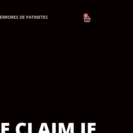
0
ERRORES DE PATINETES
 CLAIM JE