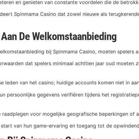
beteren en genieten van constante voordelen die de betrok
deert Spinmama Casino dat zowel nieuwe als terugkerende
 Aan De Welkomstaanbieding
 welkomstaanbieding bij Spinmama Casino, moeten spelers 
rwaarden dat spelers minimaal achttien jaar oud moeten zijn
rse leden van het casino; huidige accounts komen niet in 
hun persoonlijke gegevens verifiëren tijdens het registrati
 raadplegen voor mogelijke geografische beperkingen of a
e start van hun game-ervaring en toegang tot de opwinden