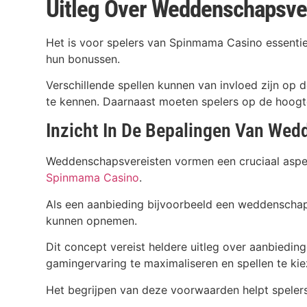
Uitleg Over Weddenschapsve
Het is voor spelers van Spinmama Casino essenti
hun bonussen.
Verschillende spellen kunnen van invloed zijn op
te kennen. Daarnaast moeten spelers op de hoogt
Inzicht In De Bepalingen Van We
Weddenschapsvereisten vormen een cruciaal aspec
Spinmama Casino
.
Als een aanbieding bijvoorbeeld een weddenschap
kunnen opnemen.
Dit concept vereist heldere uitleg over aanbiedin
gamingervaring te maximaliseren en spellen te ki
Het begrijpen van deze voorwaarden helpt spelers