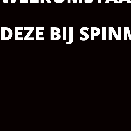
DEZE BIJ SPI