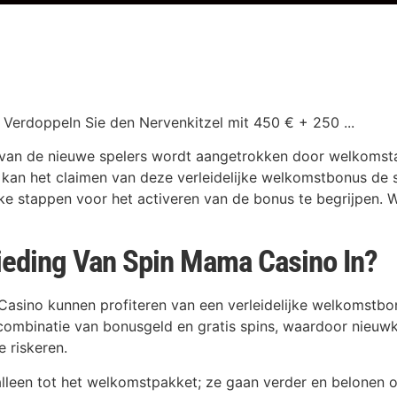
t van de nieuwe spelers wordt aangetrokken door welkomsta
 kan het claimen van deze verleidelijke welkomstbonus de sp
ieke stappen voor het activeren van de bonus te begrijpen
eding Van Spin Mama Casino In?
asino kunnen profiteren van een verleidelijke welkomstbonu
combinatie van bonusgeld en gratis spins, waardoor nieuw
e riskeren.
leen tot het welkomstpakket; ze gaan verder en belonen o