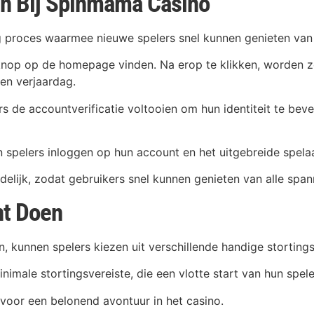
en Bij Spinmama Casino
g proces waarmee nieuwe spelers snel kunnen genieten van
knop op de homepage vinden. Na erop te klikken, worden 
en verjaardag.
s de accountverificatie voltooien om hun identiteit te beve
en spelers inloggen op hun account en het uitgebreide spel
lijk, zodat gebruikers snel kunnen genieten van alle spann
nt Doen
n, kunnen spelers kiezen uit verschillende handige stortin
nimale stortingsvereiste, die een vlotte start van hun spel
 voor een belonend avontuur in het casino.