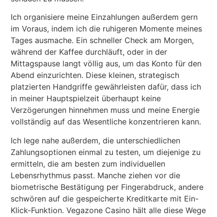
Ich organisiere meine Einzahlungen außerdem gern
im Voraus, indem ich die ruhigeren Momente meines
Tages ausmache. Ein schneller Check am Morgen,
während der Kaffee durchläuft, oder in der
Mittagspause langt völlig aus, um das Konto für den
Abend einzurichten. Diese kleinen, strategisch
platzierten Handgriffe gewährleisten dafür, dass ich
in meiner Hauptspielzeit überhaupt keine
Verzögerungen hinnehmen muss und meine Energie
vollständig auf das Wesentliche konzentrieren kann.
Ich lege nahe außerdem, die unterschiedlichen
Zahlungsoptionen einmal zu testen, um diejenige zu
ermitteln, die am besten zum individuellen
Lebensrhythmus passt. Manche ziehen vor die
biometrische Bestätigung per Fingerabdruck, andere
schwören auf die gespeicherte Kreditkarte mit Ein-
Klick-Funktion. Vegazone Casino hält alle diese Wege