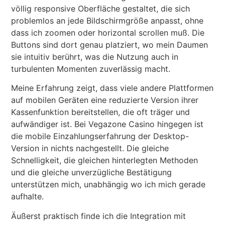
völlig responsive Oberfläche gestaltet, die sich
problemlos an jede Bildschirmgröße anpasst, ohne
dass ich zoomen oder horizontal scrollen muß. Die
Buttons sind dort genau platziert, wo mein Daumen
sie intuitiv berührt, was die Nutzung auch in
turbulenten Momenten zuverlässig macht.
Meine Erfahrung zeigt, dass viele andere Plattformen
auf mobilen Geräten eine reduzierte Version ihrer
Kassenfunktion bereitstellen, die oft träger und
aufwändiger ist. Bei Vegazone Casino hingegen ist
die mobile Einzahlungserfahrung der Desktop-
Version in nichts nachgestellt. Die gleiche
Schnelligkeit, die gleichen hinterlegten Methoden
und die gleiche unverzügliche Bestätigung
unterstützen mich, unabhängig wo ich mich gerade
aufhalte.
Äußerst praktisch finde ich die Integration mit