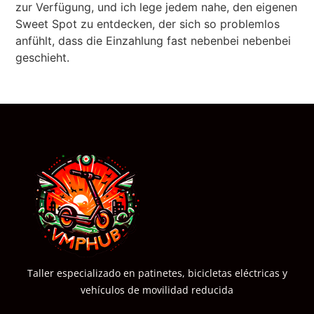
zur Verfügung, und ich lege jedem nahe, den eigenen
Sweet Spot zu entdecken, der sich so problemlos
anfühlt, dass die Einzahlung fast nebenbei nebenbei
geschieht.
Taller especializado en patinetes, bicicletas eléctricas y
vehículos de movilidad reducida