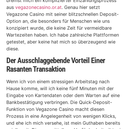
bremst mich ein komplizierter Einzahlungsprozess
aus
vegazonecasino.or.at
. Genau hier setzt
Vegazone Casino mit seiner blitzschnellen Deposit-
Option an, die besonders für Menschen wie uns
konzipiert wurde, die keine Zeit für vermeidbare
Wartezeiten haben. Ich habe zahlreiche Plattformen
getestet, aber keine hat mich so überzeugend wie
diese.
Der Ausschlaggebende Vorteil Einer
Rasanten Transaktion
Wenn ich von einem stressigen Arbeitstag nach
Hause komme, will ich keine fünf Minuten mit der
Eingabe von Kartendaten oder dem Warten auf eine
Bankbestätigung verbringen. Die Quick-Deposit-
Funktion von Vegazone Casino macht diesen
Prozess in eine Angelegenheit von wenigen Klicks,
und ehe ich mich versehe, ist mein Guthaben bereits