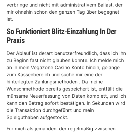
verbringe und nicht mit administrativem Ballast, der
mir ohnehin schon den ganzen Tag über begegnet
ist.
So Funktioniert Blitz-Einzahlung In Der
Praxis
Der Ablauf ist derart benutzerfreundlich, dass ich ihn
zu Beginn fast nicht glauben konnte. Ich melde mich
an in mein Vegazone Casino Konto hinein, gelange
zum Kassenbereich und suche mir eine der
hinterlegten Zahlungsmethoden . Da meine
Wunschmethode bereits gespeichert ist, entfällt die
mühsame Neuerfassung von Daten komplett, und ich
kann den Betrag sofort bestätigen. In Sekunden wird
die Transaktion durchgeführt und mein
Spielguthaben aufgestockt.
Für mich als jemanden, der regelmäßig zwischen