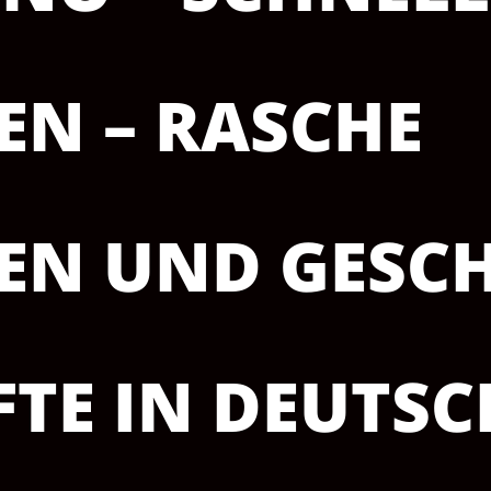
N – RASCHE
EN UND GESC
TE IN DEUTS