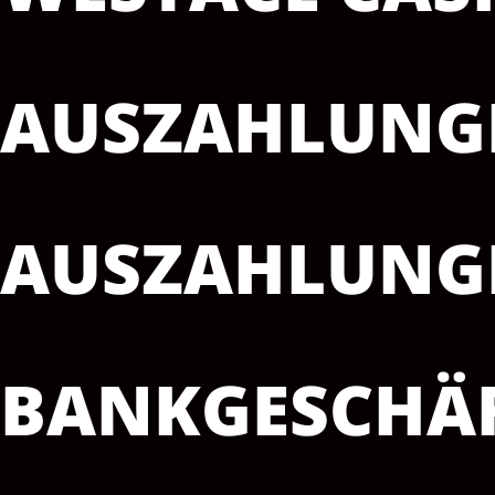
AUSZAHLUNGE
AUSZAHLUNG
BANKGESCHÄF