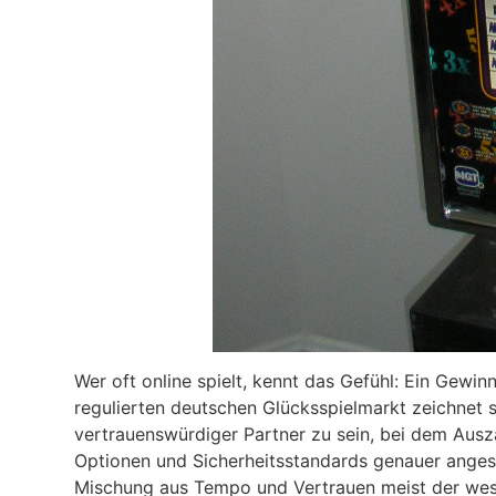
Wer oft online spielt, kennt das Gefühl: Ein Gewi
regulierten deutschen Glücksspielmarkt zeichnet s
vertrauenswürdiger Partner zu sein, bei dem Aus
Optionen und Sicherheitsstandards genauer angesch
Mischung aus Tempo und Vertrauen meist der wese