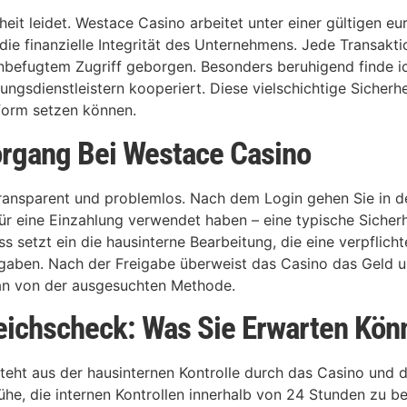
eit leidet. Westace Casino arbeitet unter einer gültigen eu
d die finanzielle Integrität des Unternehmens. Jede Transak
unbefugtem Zugriff geborgen. Besonders beruhigend finde ich
ungsdienstleistern kooperiert. Diese vielschichtige Sicherh
tform setzen können.
organg Bei Westace Casino
nsparent und problemlos. Nach dem Login gehen Sie in de
für eine Einzahlung verwendet haben – eine typische Sicher
s setzt ein die hausinterne Bearbeitung, die eine verpflicht
Vorgaben. Nach der Freigabe überweist das Casino das Geld 
an von der ausgesuchten Methode.
leichscheck: Was Sie Erwarten Kö
teht aus der hausinternen Kontrolle durch das Casino und 
ühe, die internen Kontrollen innerhalb von 24 Stunden zu 