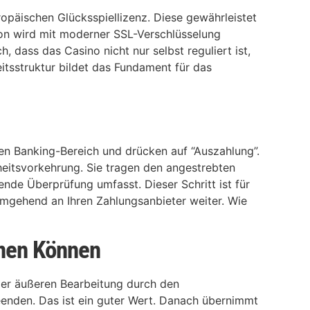
ropäischen Glücksspiellizenz. Diese gewährleistet
tion wird mit moderner SSL-Verschlüsselung
, dass das Casino nicht nur selbst reguliert ist,
eitsstruktur bildet das Fundament für das
n Banking-Bereich und drücken auf “Auszahlung”.
heitsvorkehrung. Sie tragen den angestrebten
ende Überprüfung umfasst. Dieser Schritt ist für
umgehend an Ihren Zahlungsanbieter weiter. Wie
nnen Können
der äußeren Bearbeitung durch den
beenden. Das ist ein guter Wert. Danach übernimmt