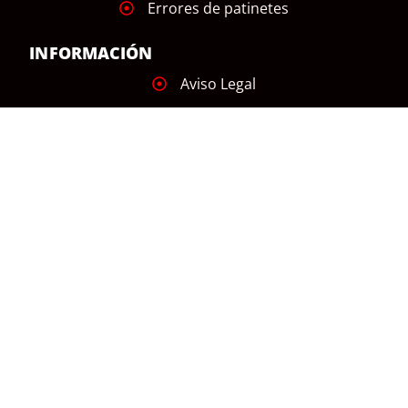
Errores de patinetes
INFORMACIÓN
Aviso Legal
Declaración de Accesibilidad
Política de Cookies
Política de Privacidad
Mapa Web
CONTACTO
C. de Cartagena, 57, Salamanca, 28028 Madrid,
España
+34 626 908 313