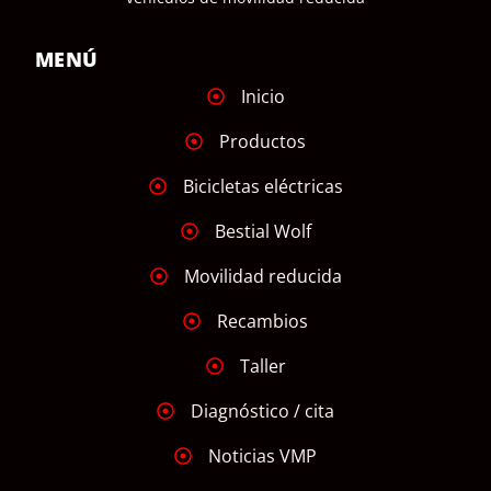
MENÚ
Inicio
Productos
Bicicletas eléctricas
Bestial Wolf
Movilidad reducida
Recambios
Taller
Diagnóstico / cita
Noticias VMP