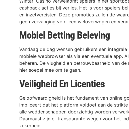
Wintari Casino verwelkomt spelers in het sportbo
cashback acties bij verlies. Het is voor spelers 
en inzetvereisten. Deze promoties zullen de waard
geen vervanging voor een weloverwogen en vera
Mobiel Betting Beleving
Vandaag de dag wensen gebruikers een integrale er
mobiele webbrowser als via een eventuele app. Alle
beheren. De vlugheid en betrouwbaarheid van de mo
hier soepel mee om te gaan.
Veiligheid En Licenties
Geloofwaardigheid is het fundament van online go
impliceert dat het platform voldoet aan de strikte
alle weddenschappen doorzichtig worden verwerk
Daarnaast zijn er transparante wegen voor het ind
zekerheid.