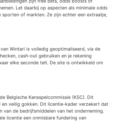
anbiedingen zijn free bets, odds boosts of
e nemen. Let daarbij op aspecten als minimale odds
 sporten of markten. Ze zijn echter een extraatje,
an Wintari is volledig geoptimaliseerd, via de
 checken, cash-out gebruiken en je rekening
waar elke seconde telt. De site is ontwikkeld om
 de Belgische Kansspelcommissie (KSC). Dit
 en veilig gokken. Dit licentie-kader verzekert dat
 van de bedrijfsmiddelen van het onderneming.
ale licentie een onmisbare fundering van