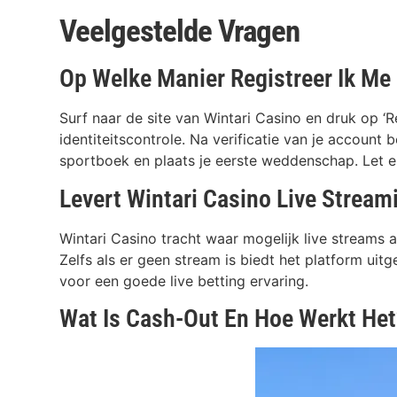
Veelgestelde Vragen
Op Welke Manier Registreer Ik Me
Surf naar de site van Wintari Casino en druk op ‘R
identiteitscontrole. Na verificatie van je accoun
sportboek en plaats je eerste weddenschap. Let er
Levert Wintari Casino Live Strea
Wintari Casino tracht waar mogelijk live streams
Zelfs als er geen stream is biedt het platform uitg
voor een goede live betting ervaring.
Wat Is Cash-Out En Hoe Werkt Het