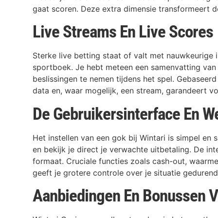
gaat scoren. Deze extra dimensie transformeert d
Live Streams En Live Scores
Sterke live betting staat of valt met nauwkeurige 
sportboek. Je hebt meteen een samenvatting van z
beslissingen te nemen tijdens het spel. Gebaseerd
data en, waar mogelijk, een stream, garandeert v
De Gebruikersinterface En 
Het instellen van een gok bij Wintari is simpel en 
en bekijk je direct je verwachte uitbetaling. De in
formaat. Cruciale functies zoals cash-out, waarme
geeft je grotere controle over je situatie gedurend
Aanbiedingen En Bonussen V