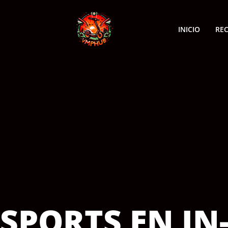
INICIO
RE
SPORTS EN I