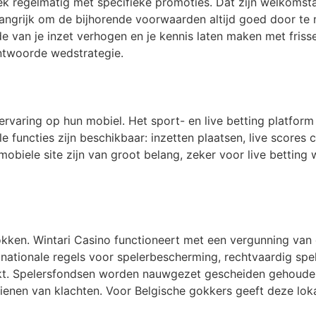
ek regelmatig met specifieke promoties. Dat zijn welkomsta
belangrijk om de bijhorende voorwaarden altijd goed door t
e van je inzet verhogen en je kennis laten maken met frisse
ntwoorde wedstrategie.
varing op hun mobiel. Het sport- en live betting platform v
 functies zijn beschikbaar: inzetten plaatsen, live scores
biele site zijn van groot belang, zeker voor live betting 
kken. Wintari Casino functioneert met een vergunning van
 nationale regels voor spelerbescherming, rechtvaardig spel
t. Spelersfondsen worden nauwgezet gescheiden gehouden
ienen van klachten. Voor Belgische gokkers geeft deze lok