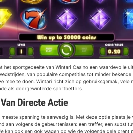
mt het sportgedeelte van Wintari Casino een waardevolle ui
twedstrijden, van populaire competities tot minder bekende 
live mee te doen. Wintari richt zich op gebruiksgemak, vel
nde als doorgewinterde sportbettors.
Van Directe Actie
 de meeste spanning te aanwezig is. Met deze optie plaats 
 aan volgens de gebeurtenissen: een treffer, een substituti
. Je kan ook een gok wagen op wie de volgende gele prent p