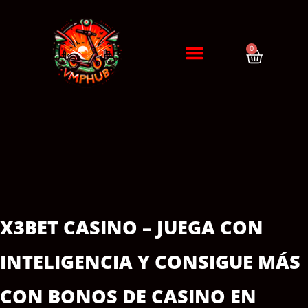
0
DIAGNÓSTICO / CITA
ERRORES DE PATINETES
X3BET CASINO – JUEGA CON
INTELIGENCIA Y CONSIGUE MÁS
CON BONOS DE CASINO EN