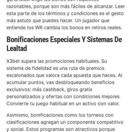
razonables, porque son más fáciles de alcanzar. Leer
esta parte de los términos y condiciones es el gesto
más astuto que puedes hacer. Un jugador que
entiende los WR cambia los bonos en retiros reales.
Bonificaciones Especiales Y Sistemas De
Lealtad
X3bet supera las promociones habituales. Su
sistema de fidelidad es una ruta de premios
escalonados que valora cada apuesta que haces. Al
acumular puntos, vas desbloqueando beneficios
exclusivos: más cashback, giros gratis
personalizados y ofertas con condiciones mejores.
Convierte tu juego habitual en un activo con valor.
Asimismo, bonificaciones como los torneos con
clasificaciones agregan un componente competitivo
y social. Estos programas son atractivos porque