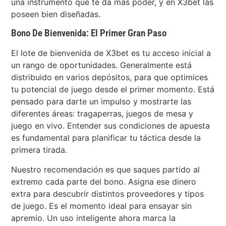
una instrumento que te da más poder, y en X3bet las
poseen bien diseñadas.
Bono De Bienvenida: El Primer Gran Paso
El lote de bienvenida de X3bet es tu acceso inicial a
un rango de oportunidades. Generalmente está
distribuido en varios depósitos, para que optimices
tu potencial de juego desde el primer momento. Está
pensado para darte un impulso y mostrarte las
diferentes áreas: tragaperras, juegos de mesa y
juego en vivo. Entender sus condiciones de apuesta
es fundamental para planificar tu táctica desde la
primera tirada.
Nuestro recomendación es que saques partido al
extremo cada parte del bono. Asigna ese dinero
extra para descubrir distintos proveedores y tipos
de juego. Es el momento ideal para ensayar sin
apremio. Un uso inteligente ahora marca la