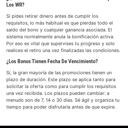
Los WR?
Si pides retirar dinero antes de cumplir los
requisitos, lo más habitual es que pierdas todo el
saldo del bono y cualquier ganancia asociada. El
sistema normalmente anula la bonificación activa.
Por eso es vital que supervises tu progreso y solo
realices el retiro una vez finalizadas las condiciones.
¿Los Bonos Tienen Fecha De Vencimiento?
Sí, la gran mayoría de las promociones tienen un
plazo de duración. Este plazo se aplica tanto para
solicitar la oferta como para cumplir los requisitos
una vez recibida. Los plazos pueden cambiar: a
menudo son de 7, 14 o 30 días. Sé ágil y organiza tu
tiempo para poder disfrutarla antes de que expire.