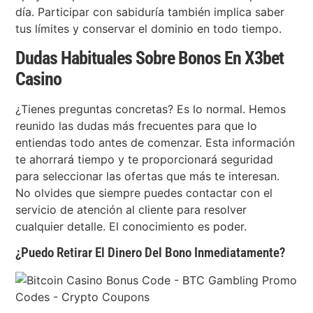
día. Participar con sabiduría también implica saber
tus límites y conservar el dominio en todo tiempo.
Dudas Habituales Sobre Bonos En X3bet
Casino
¿Tienes preguntas concretas? Es lo normal. Hemos
reunido las dudas más frecuentes para que lo
entiendas todo antes de comenzar. Esta información
te ahorrará tiempo y te proporcionará seguridad
para seleccionar las ofertas que más te interesan.
No olvides que siempre puedes contactar con el
servicio de atención al cliente para resolver
cualquier detalle. El conocimiento es poder.
¿Puedo Retirar El Dinero Del Bono Inmediatamente?