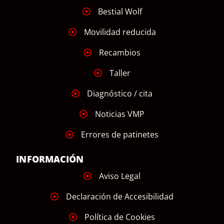
Bestial Wolf
Movilidad reducida
Recambios
Taller
Diagnóstico / cita
Noticias VMP
Errores de patinetes
INFORMACIÓN
Aviso Legal
Declaración de Accesibilidad
Política de Cookies