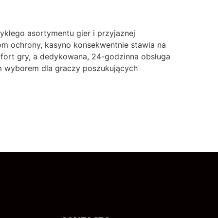
ykłego asortymentu gier i przyjaznej
om ochrony, kasyno konsekwentnie stawia na
fort gry, a dedykowana, 24-godzinna obsługa
ym wyborem dla graczy poszukujących