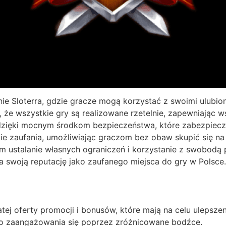
ie Sloterra, gdzie gracze mogą korzystać z swoimi ulubi
 że wszystkie gry są realizowane rzetelnie, zapewniając
 dzięki mocnym środkom bezpieczeństwa, które zabezpiecza
e zaufania, umożliwiając graczom bez obaw skupić się na 
m ustalanie własnych ograniczeń i korzystanie z swobodą
ia swoją reputację jako zaufanego miejsca do gry w Polsce
ej oferty promocji i bonusów, które mają na celu ulepszeni
do zaangażowania się poprzez zróżnicowane bodźce.