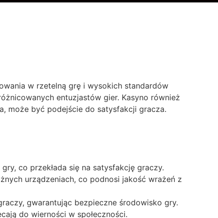
owania w rzetelną grę i wysokich standardów
 zróżnicowanych entuzjastów gier. Kasyno również
a, może być podejście do satysfakcji gracza.
ry, co przekłada się na satysfakcję graczy.
óżnych urządzeniach, co podnosi jakość wrażeń z
 graczy, gwarantując bezpieczne środowisko gry.
cają do wierności w społeczności.