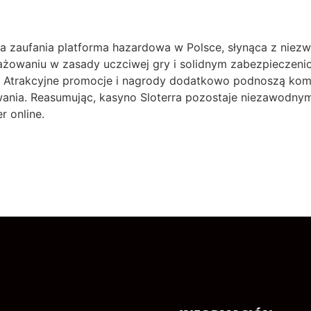
a zaufania platforma hazardowa w Polsce, słynąca z niezw
żowaniu w zasady uczciwej gry i solidnym zabezpieczeni
. Atrakcyjne promocje i nagrody dodatkowo podnoszą kom
owania. Reasumując, kasyno Sloterra pozostaje niezawodn
r online.