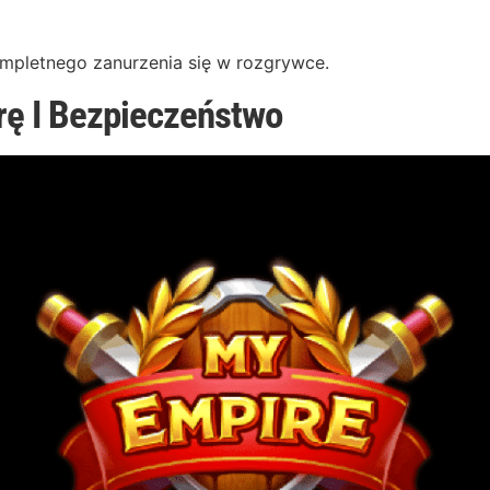
ompletnego zanurzenia się w rozgrywce.
ę I Bezpieczeństwo