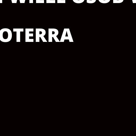
LOTERRA