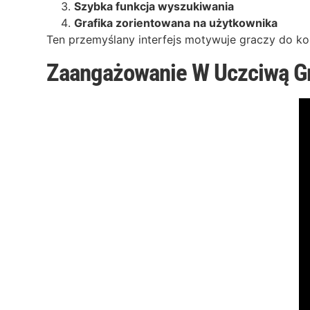
Szybka funkcja wyszukiwania
Grafika zorientowana na użytkownika
Ten przemyślany interfejs motywuje graczy do k
Zaangażowanie W Uczciwą Gr