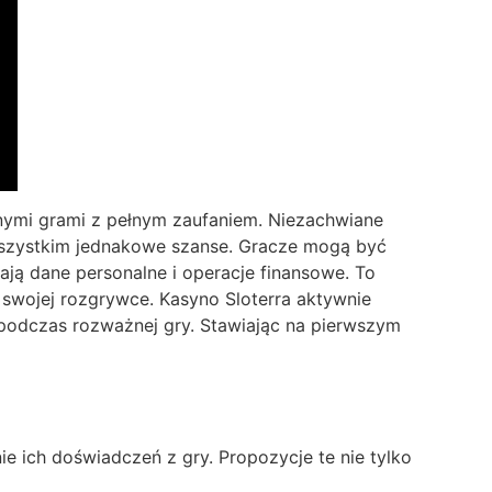
onymi grami z pełnym zaufaniem. Niezachwiane
 wszystkim jednakowe szanse. Gracze mogą być
ją dane personalne i operacje finansowe. To
swojej rozgrywce. Kasyno Sloterra aktywnie
 podczas rozważnej gry. Stawiając na pierwszym
.
e ich doświadczeń z gry. Propozycje te nie tylko