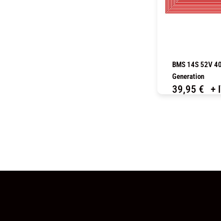
BMS 14S 52V 40
Generation
39,95
€
+ 
C