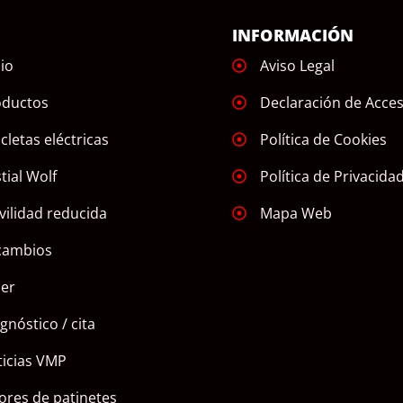
Ú
INFORMACIÓN
cio
Aviso Legal
oductos
Declaración de Acces
icletas eléctricas
Política de Cookies
tial Wolf
Política de Privacida
ilidad reducida
Mapa Web
cambios
ler
gnóstico / cita
icias VMP
ores de patinetes