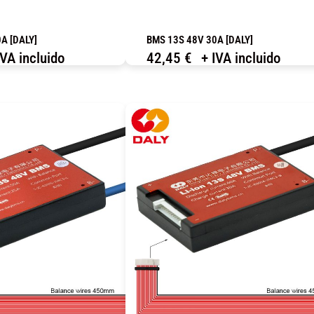
A [DALY]
BMS 13S 48V 30A [DALY]
IVA incluido
42,45
€
+ IVA incluido
OMPRAR
COMPRAR