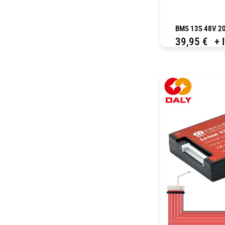
BMS 13S 48V 20
39,95
€
+ 
C