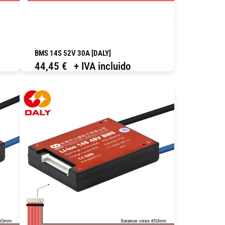
BMS 14S 52V 30A [DALY]
44,45
€
+ IVA incluido
COMPRAR