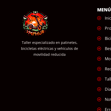
MEN
Ini
Pr
Bic
Taller especializado en patinetes,
Bes
bicicletas eléctricas y vehículos de
movilidad reducida
Mov
Re
Tal
Dia
Not
Err