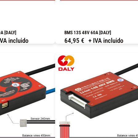
A [DALY]
BMS 13S 48V 60A [DALY]
IVA incluido
64,95
€
+ IVA incluido
OMPRAR
COMPRAR