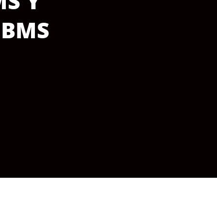
MS Y
,
BMS