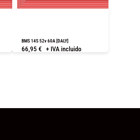
BMS 14S 52v 60A [DALY]
66,95
€
+ IVA incluido
COMPRAR