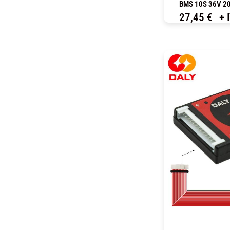
BMS 10S 36V 20
27,45
€
+ 
C