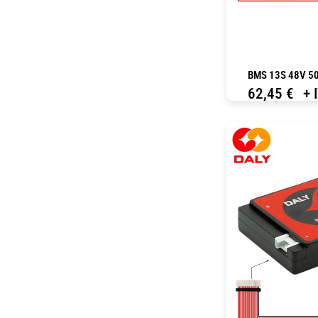
BMS 13S 48V 50
62,45
€
+ 
C