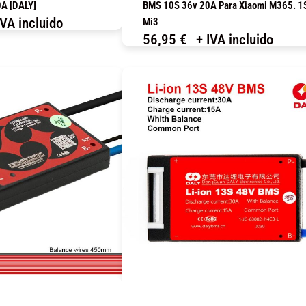
A [DALY]
BMS 10S 36v 20A Para Xiaomi M365. 1
IVA incluido
Mi3
56,95
€
+ IVA incluido
OMPRAR
COMPRAR