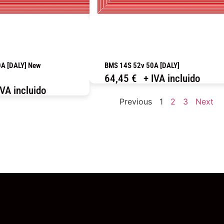
A [DALY] New
BMS 14S 52v 50A [DALY]
64,45
€
+ IVA incluido
IVA incluido
COMPRAR
Previous
1
2
3
Next
OMPRAR