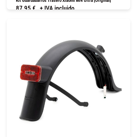
Kit Guardabarros Trasero Xiaomi Mi4 Ultra [Original]
87,95
€
+ IVA incluido
COMPRAR