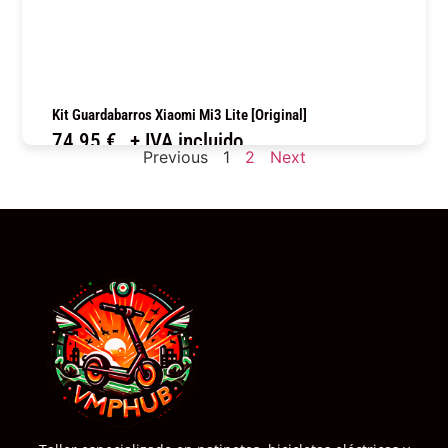
Kit Guardabarros Xiaomi Mi3 Lite [Original]
74,95
€
+ IVA incluido
Previous
1
2
Next
COMPRAR