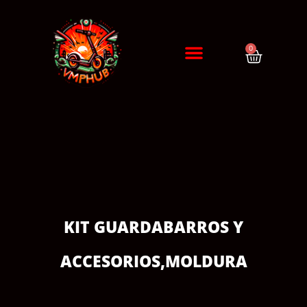
0
DIAGNÓSTICO / CITA
ERRORES DE PATINETES
KIT GUARDABARROS Y
ACCESORIOS
,
MOLDURA