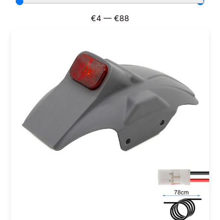
€
4
—
€
88