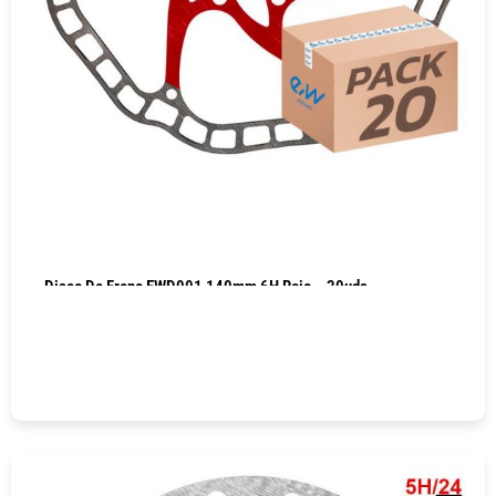
Disco De Freno EWD001 140mm 6H Rojo – 20uds
COMPRAR