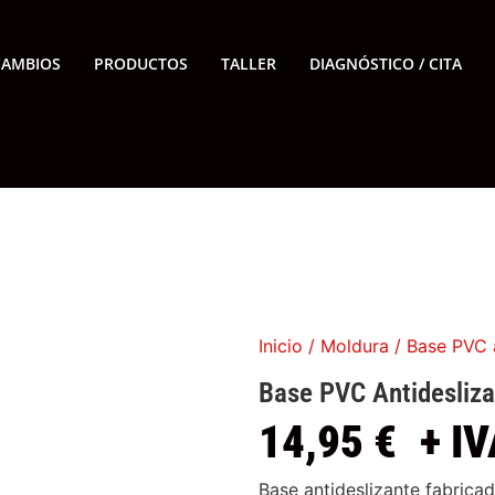
CAMBIOS
PRODUCTOS
TALLER
DIAGNÓSTICO / CITA
Inicio
/
Moldura
/ Base PVC 
Base PVC Antidesliza
14,95
€
+ IV
Base antideslizante fabrica