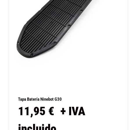
Tapa Batería Ninebot G30
11,95
€
+ IVA
incluido