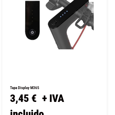
Tapa Display M365
3,45
€
+ IVA
incluido