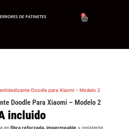
0
ERRORES DE PATINETES
antideslizante Doodle para Xiaomi – Modelo 2
nte Doodle Para Xiaomi – Modelo 2
A incluido
da en
fibra reforzada. impermeable
y resistente