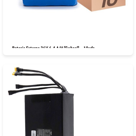
Batería Externa 36V 6.4 A/h [Ewheel] – 10uds
COMPRAR