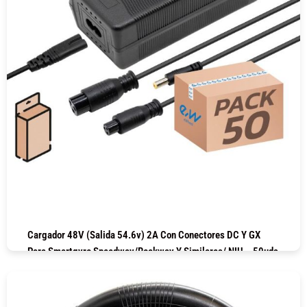
Cargador 48V (salida 54.6v) 2A Con Conectores DC Y GX
Para Smartgyro Speedway/Rockway Y Similares/ NIU – 50uds
COMPRAR