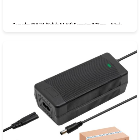
Cargador 48V 2A (salida 54.6V) Conector DC8mm – 50uds
COMPRAR