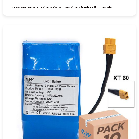
Cámara 80/65-6(10×3)(255×80) VR [Ewheel] – 78uds
COMPRAR