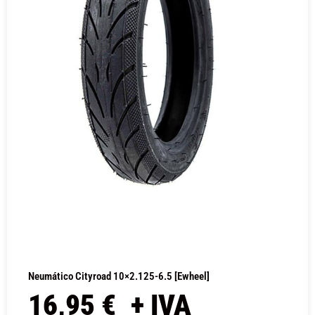
Neumático Cityroad 10×2.125-6.5 [Ewheel]
16,95
€
+ IVA