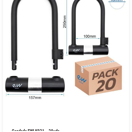
Candado EWLK021 – 20uds