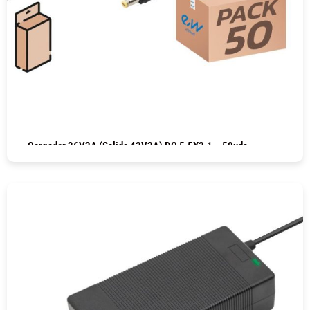
Cargador 36V2A (salida 42V2A) DC 5.5X2.1 – 50uds
COMPRAR