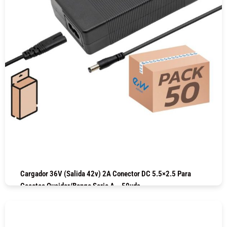
Cargador 36V (salida 42v) 2A Conector DC 5.5×2.5 Para
Cecotec Ousider/Bongo Serie A – 50uds
COMPRAR