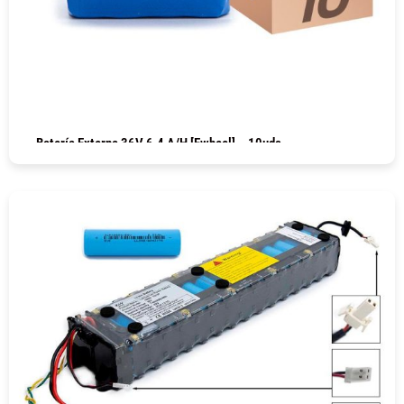
Batería Externa 36V 6.4 A/h [Ewheel] – 10uds
COMPRAR