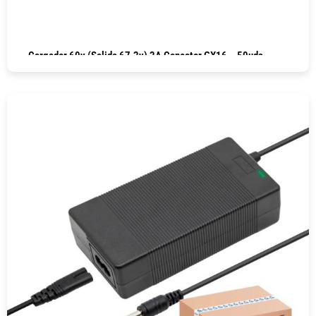
Cargador 60v (salida 67.2v) 2A Conector GX16 – 50uds
COMPRAR