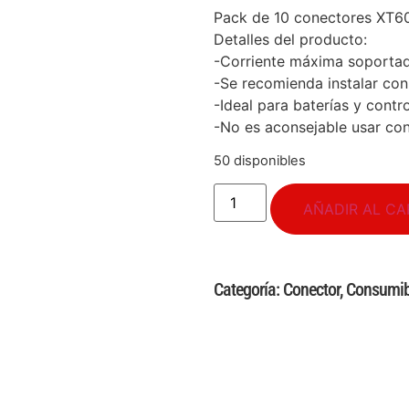
Pack de 10 conectores XT6
Detalles del producto:
-Corriente máxima soportad
-Se recomienda instalar c
-Ideal para baterías y contr
-No es aconsejable usar con
50 disponibles
AÑADIR AL CA
Categoría:
Conector
,
Consumib