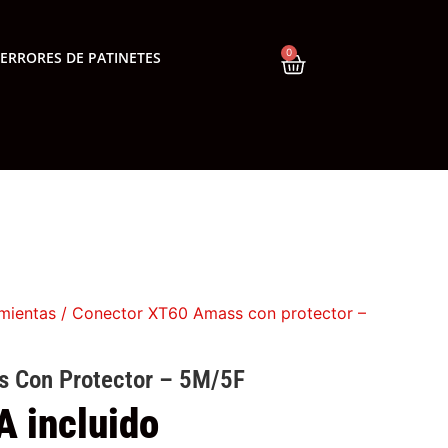
0
ERRORES DE PATINETES
mientas
/ Conector XT60 Amass con protector –
 Con Protector – 5M/5F
A incluido