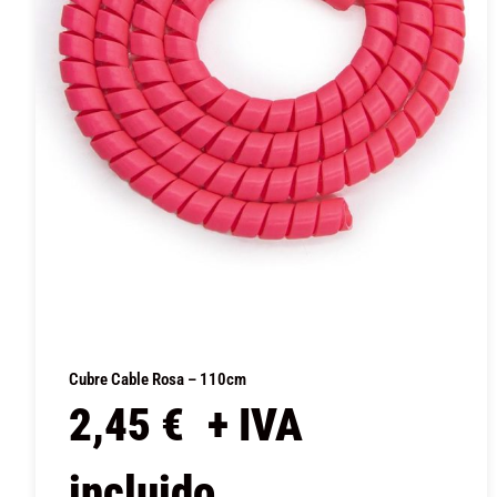
Cubre Cable Rosa – 110cm
2,45
€
+ IVA
incluido