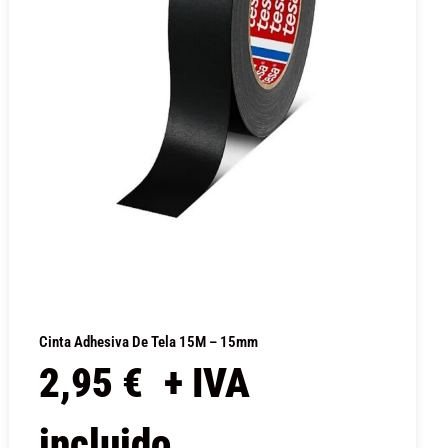
Cinta Adhesiva De Tela 15M – 15mm
2,95
€
+ IVA
incluido