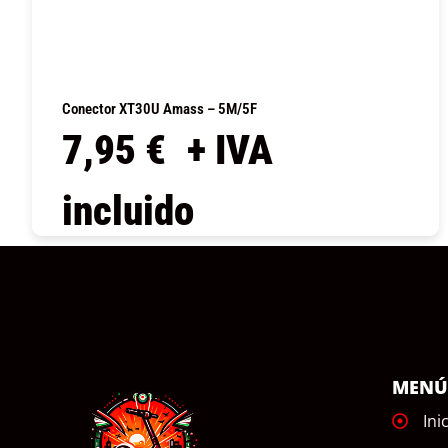
Conector XT30U Amass – 5M/5F
7,95
€
+ IVA
incluido
COMPRAR
MEN
Ini