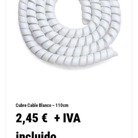
Cubre Cable Blanco – 110cm
2,45
€
+ IVA
incluido