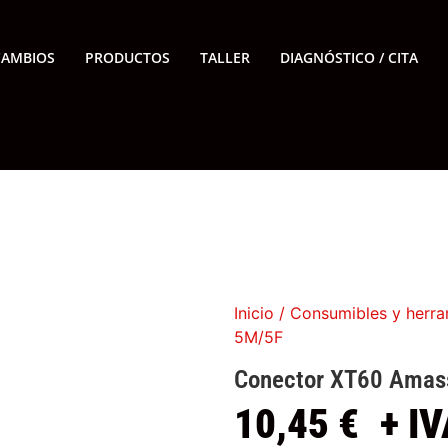
CAMBIOS
PRODUCTOS
TALLER
DIAGNÓSTICO / CITA
Inicio
/
Consumibles y herra
5M/5F
Conector XT60 Amass
10,45
€
+ IV