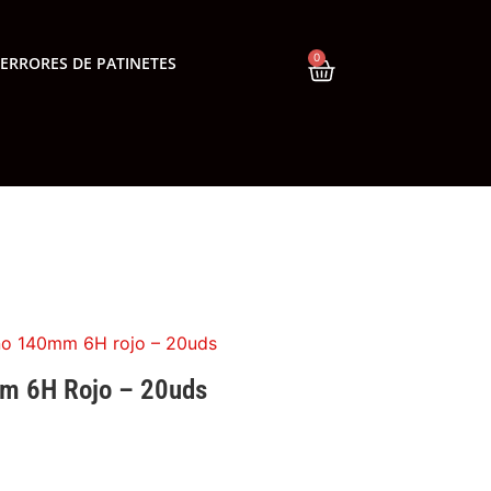
0
ERRORES DE PATINETES
no 140mm 6H rojo – 20uds
m 6H Rojo – 20uds