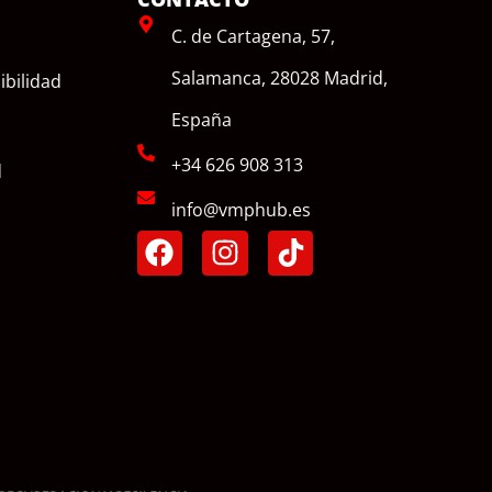
C. de Cartagena, 57,
Salamanca, 28028 Madrid,
ibilidad
España
+34 626 908 313
d
info@vmphub.es