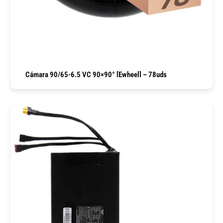
Cámara 90/65-6.5 VC 90×90° [Ewheel] – 78uds
COMPRAR