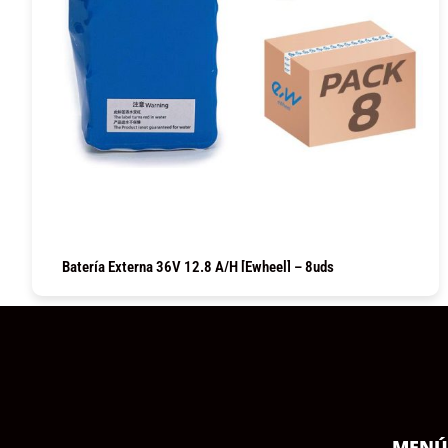
Batería Externa 36V 12.8 A/h [Ewheel] – 8uds
COMPRAR
MEN