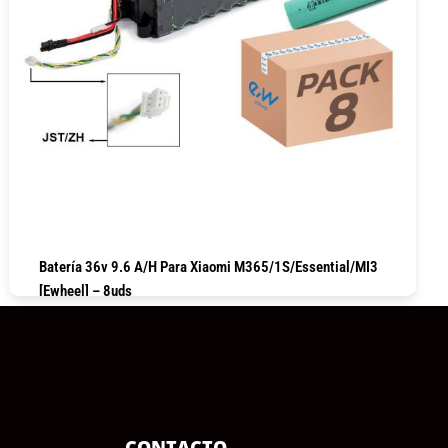
Batería 36v 9.6 A/h Para Xiaomi M365/1S/Essential/MI3
[Ewheel] – 8uds
COMPRAR
CONTACTO