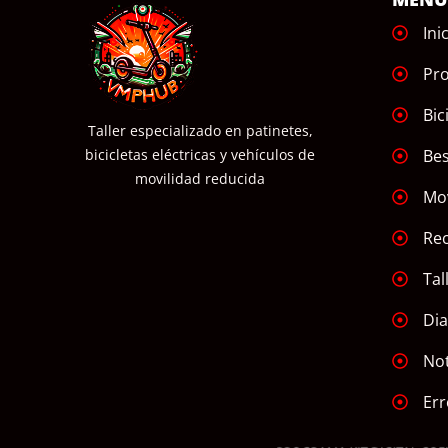
Ini
Pr
Bic
Taller especializado en patinetes,
Bes
bicicletas eléctricas y vehículos de
movilidad reducida
Mov
Re
Tal
Dia
Not
Err