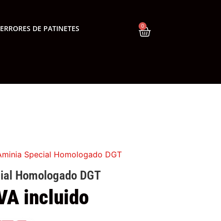
0
ERRORES DE PATINETES
 Aminia Special Homologado DGT
cial Homologado DGT
IVA incluido