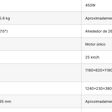
450W
5.6 kg
Aproximadamen
(15°)
Alrededor de 2
Motor único
25 km/h
1160×620×119
1240×230×38
895 mm
Aproximadame