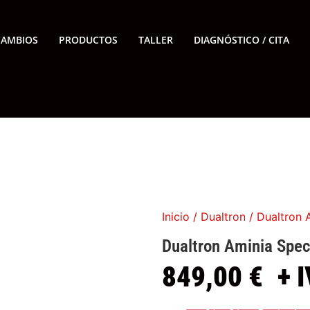
CAMBIOS
PRODUCTOS
TALLER
DIAGNÓSTICO / CITA
Inicio
/
Dualtron
/ Dualtron
Dualtron Aminia Spe
849,00
€
+ 