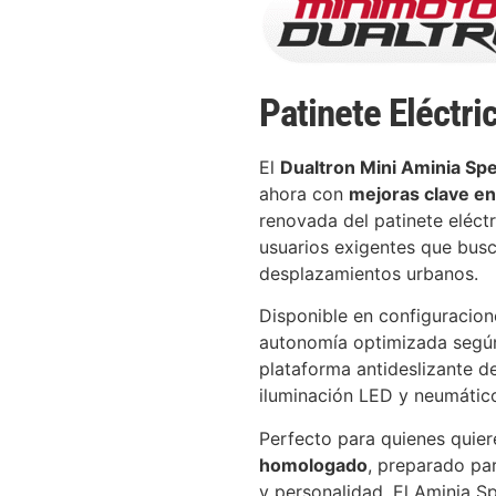
Patinete Eléctri
El
Dualtron Mini Aminia Spe
ahora con
mejoras clave en
renovada del patinete eléc
usuarios exigentes que busc
desplazamientos urbanos.
Disponible en configuracio
autonomía optimizada según
plataforma antideslizante 
iluminación LED y neumátic
Perfecto para quienes quie
homologado
, preparado pa
y personalidad. El Aminia Sp