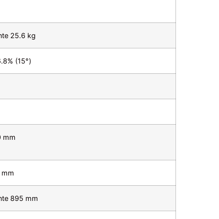
te 25.6 kg
6.8% (15°)
0 mm
0 mm
nte 895 mm