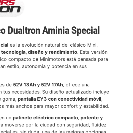
co Dualtron Aminia Special
cial
es la evolución natural del clásico Mini,
 tecnología, diseño y rendimiento
. Esta versión
trico compacto de Minimotors está pensada para
an estilo, autonomía y potencia en sus
nes de
52V 13Ah y 52V 17Ah
, ofrece una
 tus necesidades. Su diseño actualizado incluye
de goma,
pantalla EY3 con conectividad móvil
,
os más anchos para mayor confort y estabilidad.
ren un
patinete eléctrico compacto, potente y
ra moverse por la ciudad con seguridad, fluidez
ecial es, sin duda, una de las mejores opciones