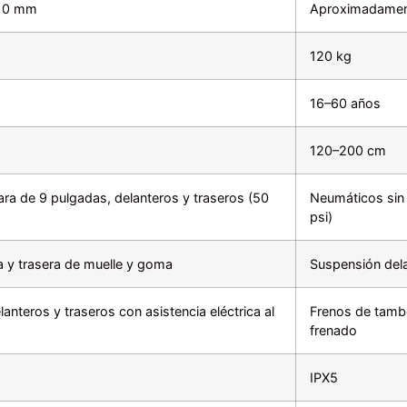
110 mm
Aproximadame
120 kg
16–60 años
120–200 cm
ra de 9 pulgadas, delanteros y traseros (50
Neumáticos sin 
psi)
a y trasera de muelle y goma
Suspensión dela
anteros y traseros con asistencia eléctrica al
Frenos de tambo
frenado
IPX5