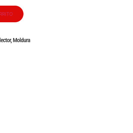
RRITO
ector
,
Moldura