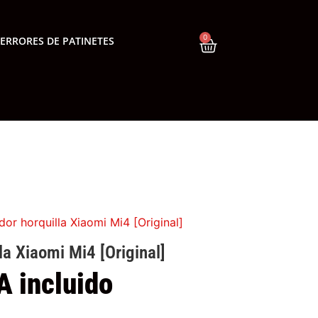
0
ERRORES DE PATINETES
or horquilla Xiaomi Mi4 [Original]
a Xiaomi Mi4 [Original]
A incluido