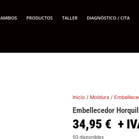
CAMBIOS
PRODUCTOS
TALLER
DIAGNÓSTICO / CITA
Inicio
/
Moldura
/ Embelleced
Embellecedor Horquill
34,95
€
+ IV
50 disponibles