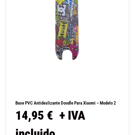
Base PVC Antideslizante Doodle Para Xiaomi – Modelo 2
14,95
€
+ IVA
incluido