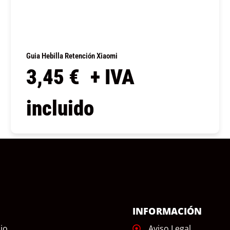
Guia Hebilla Retención Xiaomi
3,45
€
+ IVA
incluido
COMPRAR
Ú
INFORMACIÓN
cio
Aviso Legal