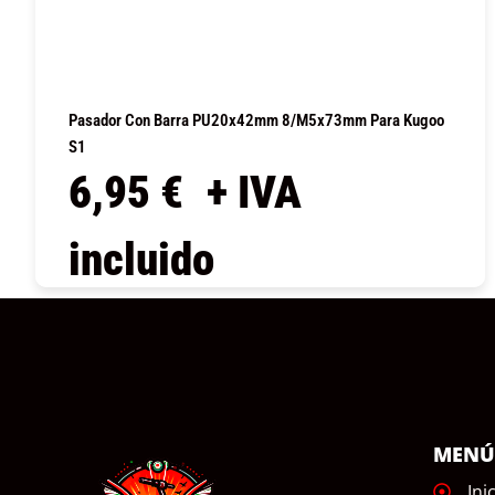
Pasador Con Barra PU20x42mm 8/M5x73mm Para Kugoo
S1
6,95
€
+ IVA
incluido
COMPRAR
MEN
Ini