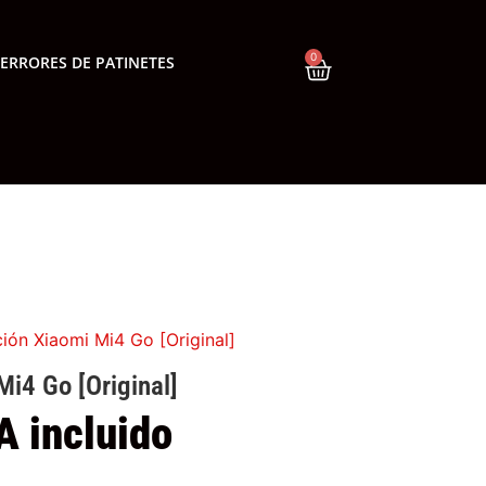
0
ERRORES DE PATINETES
ción Xiaomi Mi4 Go [Original]
Mi4 Go [Original]
A incluido