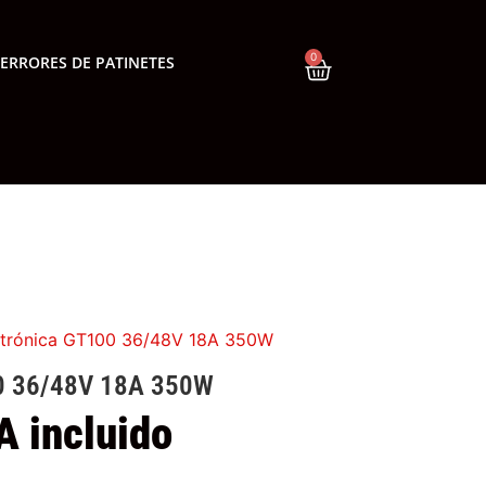
0
ERRORES DE PATINETES
ectrónica GT100 36/48V 18A 350W
00 36/48V 18A 350W
A incluido