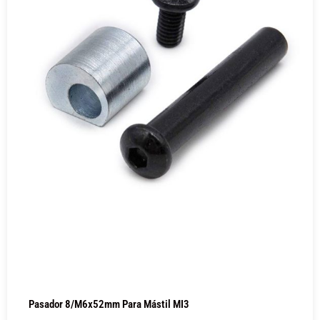
Pasador 8/M6x52mm Para Mástil MI3