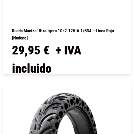
Rueda Maciza Ultraligera 10×2.125-6.1/B34 – Linea Roja
[Nedong]
29,95
€
+ IVA
incluido
COMPRAR