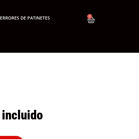
0
ERRORES DE PATINETES
 incluido