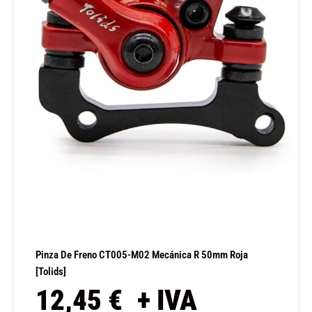
Pinza De Freno CT005-M02 Mecánica R 50mm Roja
[Tolids]
12,45
€
+ IVA