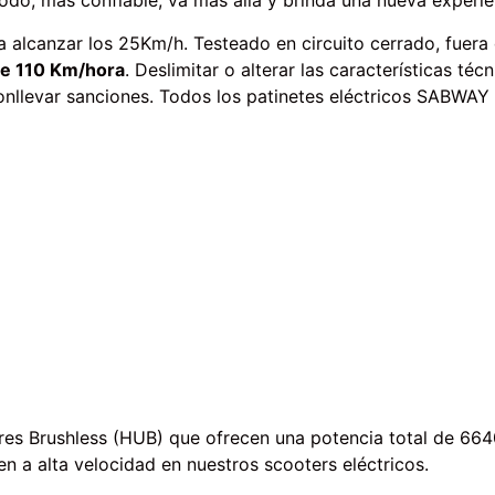
do, más confiable, va más allá y brinda una nueva experie
 alcanzar los 25Km/h. Testeado en circuito cerrado, fuera 
 de 110 Km/hora
. Deslimitar o alterar las características téc
conllevar sanciones. Todos los patinetes eléctricos SABWAY
res Brushless (HUB) que ofrecen una potencia total de 6
n a alta velocidad en nuestros scooters eléctricos.