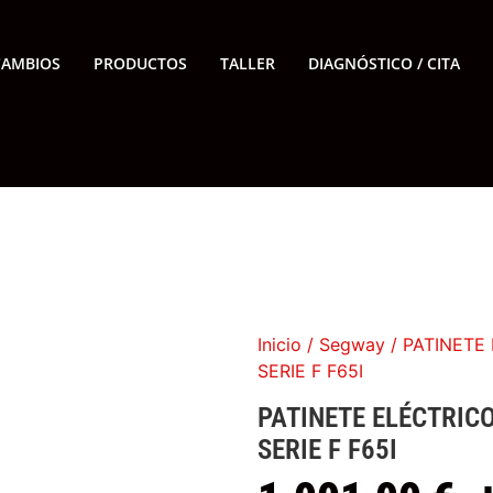
CAMBIOS
PRODUCTOS
TALLER
DIAGNÓSTICO / CITA
Inicio
/
Segway
/ PATINETE
SERIE F F65I
PATINETE ELÉCTRIC
SERIE F F65I