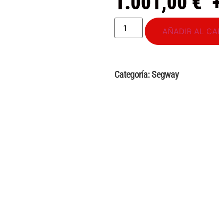
1.001,00
€
AÑADIR AL CA
Categoría:
Segway