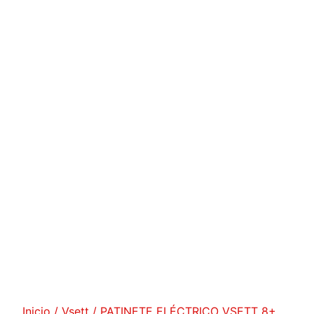
Inicio
/
Vsett
/ PATINETE ELÉCTRICO VSETT 8+