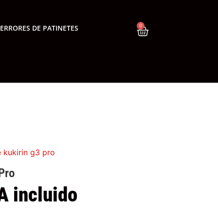
0
ERRORES DE PATINETES
 kukirin g3 pro
Pro
A incluido