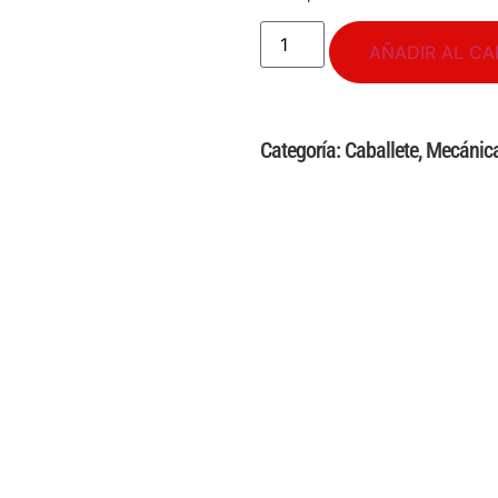
AÑADIR AL CA
Categoría:
Caballete
,
Mecánic