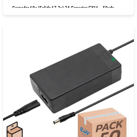
Cargador 60v (salida 67.2v) 2A Conector GX16 – 50uds
COMPRAR