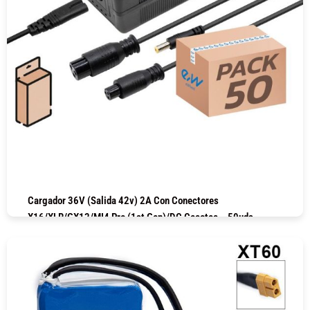
Cargador 36V (salida 42v) 2A Con Conectores
X16/XLR/GX12/MI4 Pro (1st Gen)/DC Cecotec – 50uds
COMPRAR