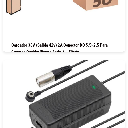
Cargador 36V (salida 42v) 2A Conector DC 5.5×2.5 Para
Cecotec Ousider/Bongo Serie A – 50uds
COMPRAR