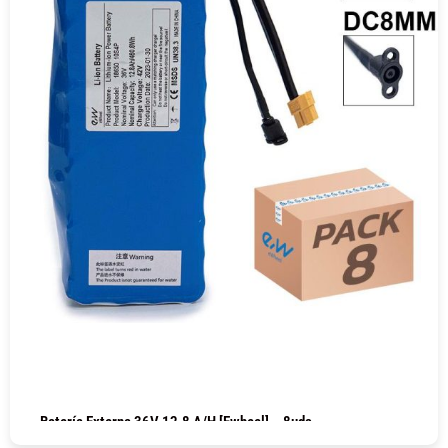
Batería Externa 36V 12.8 A/h [Ewheel] – 8uds