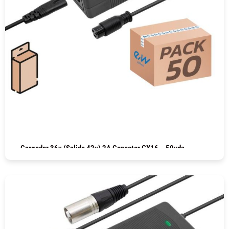
Cargador 36v (salida 42v) 2A Conector GX16 – 50uds
COMPRAR