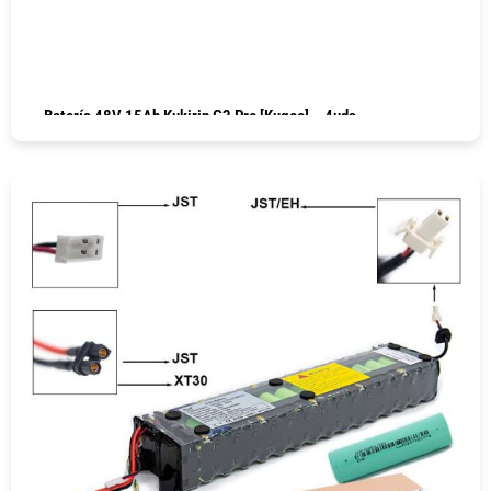
Batería 48V 15Ah Kukirin G2 Pro [Kugoo] – 4uds
COMPRAR