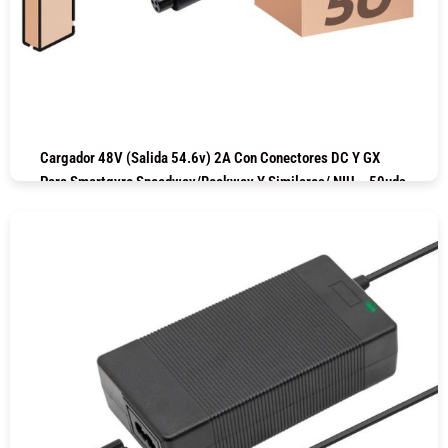
Cargador 48V (salida 54.6v) 2A Con Conectores DC Y GX
Para Smartgyro Speedway/Rockway Y Similares/ NIU – 50uds
COMPRAR