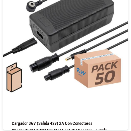
Cargador 36V (salida 42v) 2A Con Conectores
X16/XLR/GX12/MI4 Pro (1st Gen)/DC Cecotec – 50uds