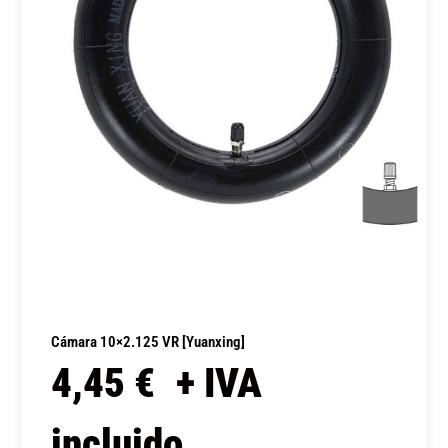
Cámara 10×2.125 VR [Yuanxing]
4,45
€
+ IVA
incluido