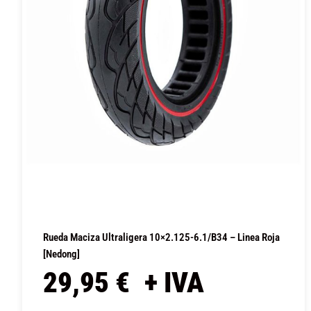
Rueda Maciza Ultraligera 10×2.125-6.1/B34 – Linea Roja
[Nedong]
29,95
€
+ IVA