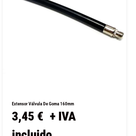
Extensor Válvula De Goma 160mm
3,45
€
+ IVA
incluido