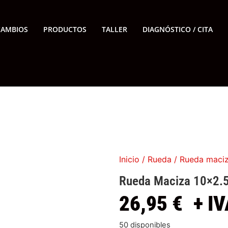
CAMBIOS
PRODUCTOS
TALLER
DIAGNÓSTICO / CITA
Inicio
/
Rueda
/ Rueda maciza
Rueda Maciza 10×2.5-
26,95
€
+ IV
50 disponibles