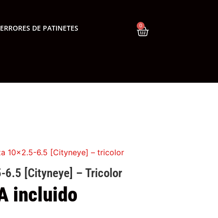
0
ERRORES DE PATINETES
 10×2.5-6.5 [Cityneye] – tricolor
6.5 [Cityneye] – Tricolor
A incluido