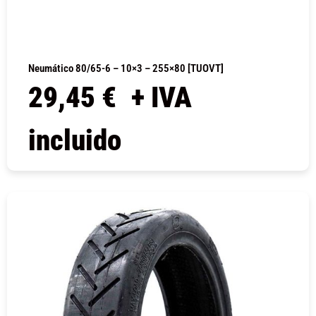
Neumático 80/65-6 – 10×3 – 255×80 [TUOVT]
29,45
€
+ IVA
incluido
COMPRAR